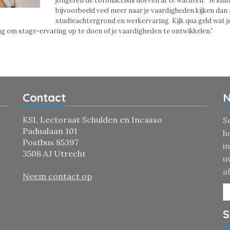
jongeren de coronacrisis hoeven af te wachten. “Je kun
bijvoorbeeld veel meer naar je vaardigheden kijken dan 
studieachtergrond en werkervaring. Kijk qua geld wat j
g om stage-ervaring op te doen of je vaardigheden te ontwikkelen.”
Contact
N
KSI, Lectoraat Schulden en Incasso
S
Padualaan 101
h
Postbus 85397
i
3508 AJ Utrecht
u
a
Neem contact op
S