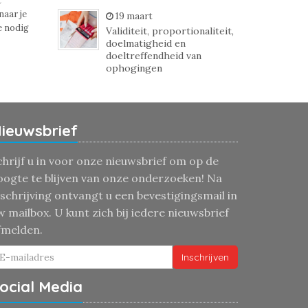
t
naar je
19 maart
e nodig
Validiteit, proportionaliteit,
doelmatigheid en
doeltreffendheid van
ophogingen
ieuwsbrief
chrijf u in voor onze nieuwsbrief om op de
oogte te blijven van onze onderzoeken! Na
nschrijving ontvangt u een bevestigingsmail in
w mailbox. U kunt zich bij iedere nieuwsbrief
fmelden.
Inschrijven
ocial Media