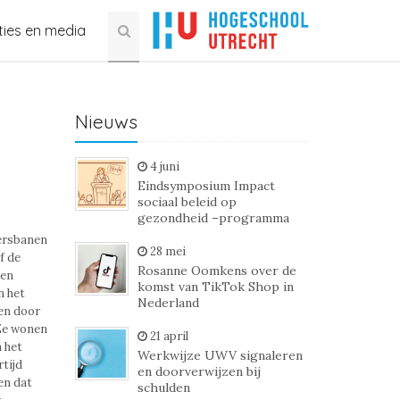
ties en media
Nieuws
4 juni
Eindsymposium Impact
sociaal beleid op
gezondheid –programma
ersbanen
28 mei
f de
Rosanne Oomkens over de
een
komst van TikTok Shop in
n het
Nederland
ren door
“Ze wonen
21 april
 het
Werkwijze UWV signaleren
rtijd
en doorverwijzen bij
en dat
schulden