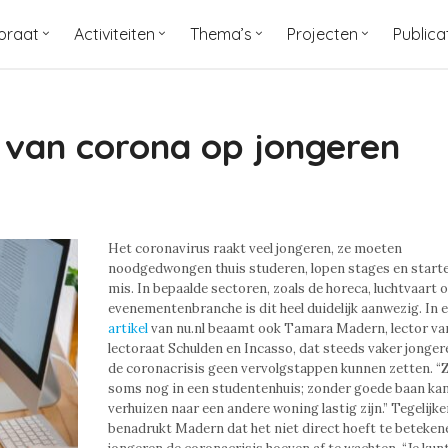
oraat
Activiteiten
Thema’s
Projecten
Publica
t van corona op jongeren
Het coronavirus raakt veel jongeren, ze moeten
noodgedwongen thuis studeren, lopen stages en start
mis. In bepaalde sectoren, zoals de horeca, luchtvaart o
evenementenbranche is dit heel duidelijk aanwezig. In 
artikel
van nu.nl beaamt ook Tamara Madern, lector va
lectoraat Schulden en Incasso, dat steeds vaker jonge
de coronacrisis geen vervolgstappen kunnen zetten. 
soms nog in een studentenhuis; zonder goede baan kan
verhuizen naar een andere woning lastig zijn.” Tegelijke
benadrukt Madern dat het niet direct hoeft te beteken