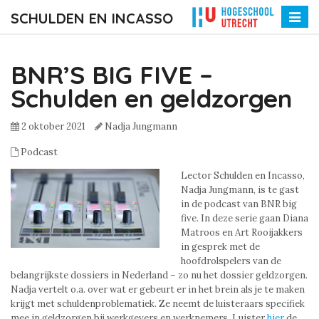
SCHULDEN EN INCASSO
Toggle
naviga
BNR’S BIG FIVE –
Schulden en geldzorgen
2 oktober 2021
Nadja Jungmann
Podcast
Lector Schulden en Incasso,
Nadja Jungmann, is te gast
in de podcast van BNR big
five. In deze serie gaan Diana
Matroos en Art Rooijakkers
in gesprek met de
hoofdrolspelers van de
belangrijkste dossiers in Nederland – zo nu het dossier geldzorgen.
Nadja vertelt o.a. over wat er gebeurt er in het brein als je te maken
krijgt met schuldenproblematiek. Ze neemt de luisteraars specifiek
mee in geldzorgen bij werkgevers en werknemers. Luister
hier
de