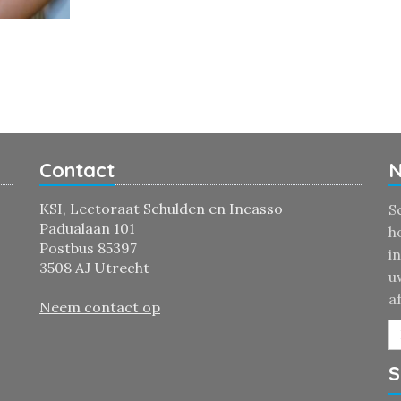
Contact
N
KSI, Lectoraat Schulden en Incasso
S
Padualaan 101
h
Postbus 85397
i
3508 AJ Utrecht
u
a
Neem contact op
S